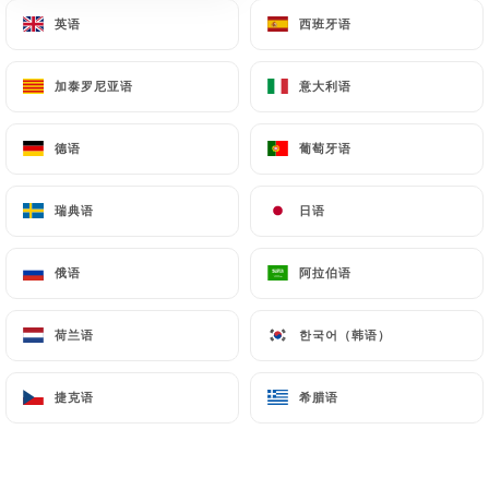
英语
英语
西班牙语
西班牙语
今日停业
加泰罗尼亚语
加泰罗尼亚语
意大利语
意大利语
德语
德语
葡萄牙语
葡萄牙语
Mr & Mrs Bond
瑞典语
瑞典语
日语
日语
173 评论
俄语
俄语
阿拉伯语
阿拉伯语
BISTROT ITALIEN - KOSHER
109 Avenue De Villiers
荷兰语
荷兰语
한국어（韩语）
한국어（韩语）
75017 Paris France
捷克语
捷克语
希腊语
希腊语
餐厅简介