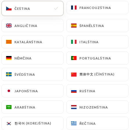
FRANCOUZŠTINA
FRANCOUZŠTINA
ČEŠTINA
ČEŠTINA
CS
NABÍDKA
ANGLIČTINA
ANGLIČTINA
ŠPANĚLŠTINA
ŠPANĚLŠTINA
KATALÁNŠTINA
KATALÁNŠTINA
ITALŠTINA
ITALŠTINA
NĚMČINA
NĚMČINA
PORTUGALŠTINA
PORTUGALŠTINA
/
Recenze
DOMŮ
RECENZE
简体中文 (ČÍNŠTINA)
简体中文 (ČÍNŠTINA)
ŠVÉDŠTINA
ŠVÉDŠTINA
JAPONŠTINA
JAPONŠTINA
RUŠTINA
RUŠTINA
173 recenze společnosti Uniiti
ARABŠTINA
ARABŠTINA
NIZOZEMŠTINA
NIZOZEMŠTINA
4.6 / 5
한국어 (KOREJŠTINA)
한국어 (KOREJŠTINA)
ŘEČTINA
ŘEČTINA
100% skutečné, ověřené recenze.