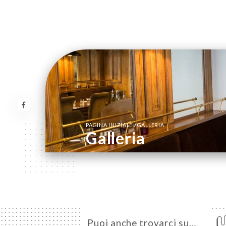
/
PAGINA INIZIALE
GALLERIA
Galleria
Puoi anche trovarci su…