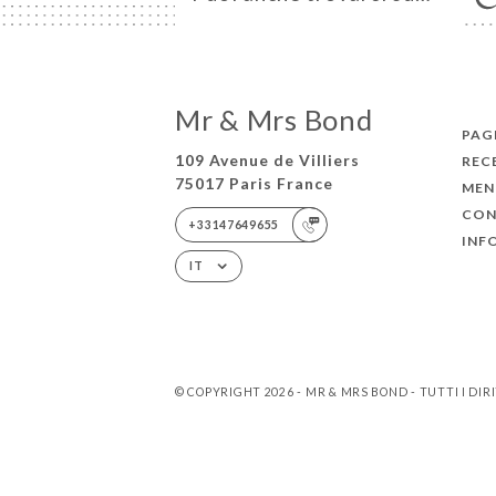
Mr & Mrs Bond
PAGI
109 Avenue de Villiers
REC
75017 Paris France
MEN
CON
+33147649655
INF
IT
© COPYRIGHT 2026 - MR & MRS BOND - TUTTI I DIRI