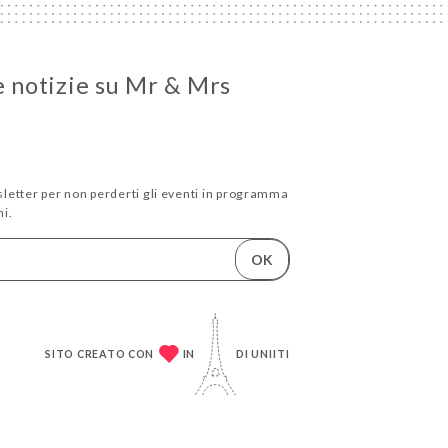
e notizie su Mr & Mrs
wsletter per non perderti gli eventi in programma
i.
OK
SITO CREATO CON
IN
DI
UNIITI