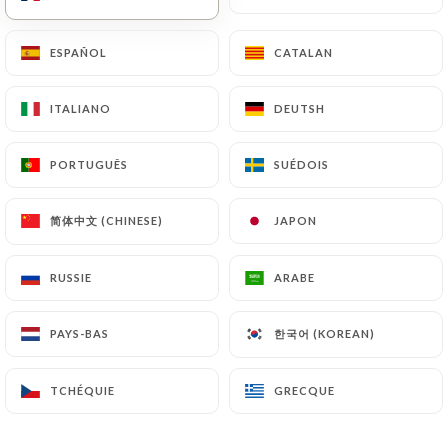
Fermé - Ouvre à 19:00
ESPAÑOL
ESPAÑOL
CATALAN
CATALAN
ITALIANO
ITALIANO
DEUTSH
DEUTSH
PORTUGUÊS
PORTUGUÊS
SUÉDOIS
SUÉDOIS
Mr & Mrs Bond
简体中文 (CHINESE)
简体中文 (CHINESE)
JAPON
JAPON
173 AVIS
BISTROT ITALIEN - KOSHER
RUSSIE
RUSSIE
ARABE
ARABE
109 Avenue De Villiers
75017 Paris France
한국어 (KOREAN)
한국어 (KOREAN)
PAYS-BAS
PAYS-BAS
TCHÉQUIE
TCHÉQUIE
GRECQUE
GRECQUE
Qui sommes nous?